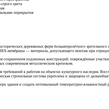
серого цвета
там
балками перекрытия
 исторических деревянных ферм большепролётного зрительного 
 ПВХ-мембраны — материала, допускающего монтаж при отрицат
м сохранением подлинных конструкций: повреждённые участки в
ых современным металлическим крепежом.
 требований к работам на объектах культурного наследия. Восс
ческая стропильная система укреплена и защищена от дальнейше
тери здания и создать оптимальный температурно-влажностный 