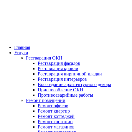
Главная
Услуги
Рестварация ОКН
Реставрация фасадов
Реставрация кровли
Реставрация кирпичной кладки
Реставрация интерьеров
Воссоздание архитектурного декора
Приспособление ОКН
Противоаварийные работы
Ремонт помещений
Ремонт офисов
Ремонт квартир
Ремонт коттеджей
Ремонт гостиниц
Ремонт магазинов