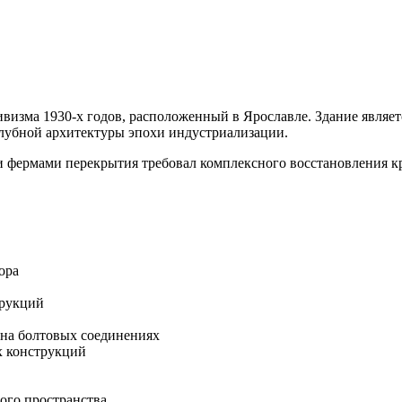
изма 1930-х годов, расположенный в Ярославле. Здание являетс
клубной архитектуры эпохи индустриализации.
фермами перекрытия требовал комплексного восстановления кр
ора
трукций
 на болтовых соединениях
х конструкций
ого пространства