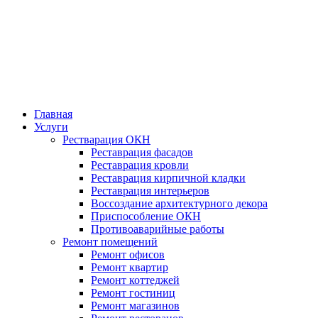
Главная
Услуги
Рестварация ОКН
Реставрация фасадов
Реставрация кровли
Реставрация кирпичной кладки
Реставрация интерьеров
Воссоздание архитектурного декора
Приспособление ОКН
Противоаварийные работы
Ремонт помещений
Ремонт офисов
Ремонт квартир
Ремонт коттеджей
Ремонт гостиниц
Ремонт магазинов