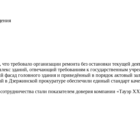
щения
 что требовало организации ремонта без остановки текущей дея
плекс зданий, отвечающий требованиям к государственным учр
й фасад головного здания и приведённый в порядок актовый за
 в Дзержинской прокуратуре обеспечили единый стандарт качес
 сотрудничества стали показателем доверия компании «Тауэр XX