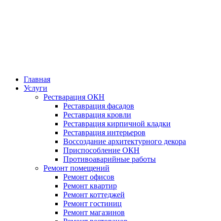
Главная
Услуги
Рестварация ОКН
Реставрация фасадов
Реставрация кровли
Реставрация кирпичной кладки
Реставрация интерьеров
Воссоздание архитектурного декора
Приспособление ОКН
Противоаварийные работы
Ремонт помещений
Ремонт офисов
Ремонт квартир
Ремонт коттеджей
Ремонт гостиниц
Ремонт магазинов