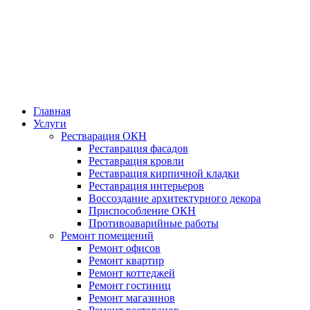
Главная
Услуги
Рестварация ОКН
Реставрация фасадов
Реставрация кровли
Реставрация кирпичной кладки
Реставрация интерьеров
Воссоздание архитектурного декора
Приспособление ОКН
Противоаварийные работы
Ремонт помещений
Ремонт офисов
Ремонт квартир
Ремонт коттеджей
Ремонт гостиниц
Ремонт магазинов